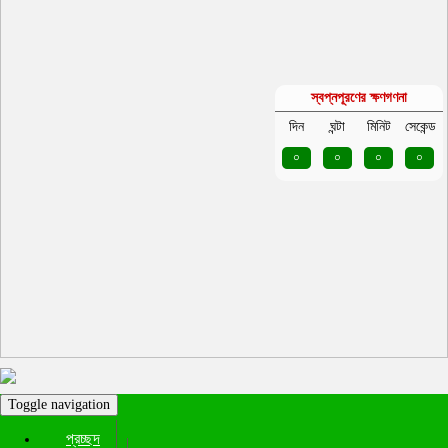
স্বপ্নপূরণের ক্ষণগণনা
দিন
ঘন্টা
মিনিট
সেকেন্ড
০
০
০
০
Toggle navigation
প্রচ্ছদ