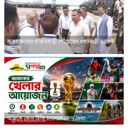
কক্সবাজারের মাতারবাড়ী পৌঁছেছেন প্রধানমন্ত্রী তারেক
রহমান
আজকে কোন টিভি চ্যানেলে কোন খেলা