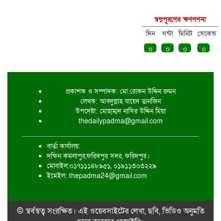
কক্সবাজারের মাতারবাড়ী পৌঁছেছেন
প্রধানমন্ত্রী তারেক রহমান
স্বপ্নপূরণের ক্ষণগণনা
দিন
ঘন্টা
মিনিট
সেকেন্ড
০
০
০
০
আজকে কোন টিভি চ্যানেলে কোন খেলা
প্রকাশক ও সম্পাদক: মো:রোকন উদ্দিন রুমন
আজকের নামাজের সময়সূচি: ৯ আগস্ট
লেখক: আবদুল্লাহ যায়েদ তানজিন
২০২৬
উপদেষ্টা: মোহাম্মদ নাসির উদ্দিন মিয়া
thedailypadma@gmail.com
বার্তা কার্যালয়:
সরকারি চাকরিজীবীদের নতুন পে স্কেলের
দক্ষিন কমলাপুর,ফরিদপুর সদর, ফরিদপুর।
প্রস্তাব মন্ত্রিসভার বৈঠকে উঠতে যাচ্ছে
মোবাইল:০১৭১১১৪৮৯৫১, ০১৯১১৩০৩২২৯
ইমেইল: thepadma24@gmail.com
ড্যাবের প্রতিষ্ঠাবার্ষিকীতে যোগ দিয়েছেন
© স্বর্বস্বত্ব সংরক্ষিত। এই ওয়েবসাইটের লেখা, ছবি, ভিডিও অনুমতি
প্রধানমন্ত্রী