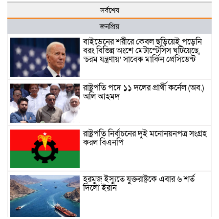
সর্বশেষ
জনপ্রিয়
বাইডেনের শরীরে কেবল ছড়িয়েই পড়েনি
বরং বিভিন্ন অংশে মেটাস্টেসিস ঘটিয়েছে,
‘চরম যন্ত্রণায়’ সাবেক মার্কিন প্রেসিডেন্ট
রাষ্ট্রপতি পদে ১১ দলের প্রার্থী কর্নেল (অব.)
অলি আহমদ
রাষ্ট্রপতি নির্বাচনের দুই মনোনয়নপত্র সংগ্রহ
করল বিএনপি
হরমুজ ইস্যুতে যুক্তরাষ্ট্রকে এবার ৬ শর্ত
দিলো ইরান