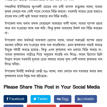
লস্করদিয়া ইউনিয়নের জুংগরদী গ্রামের ধান চাষী আসাদ মাতুব্বর বলেন, আমরা
কৃষক যেখানে দাম বেশী পাবো সেখানে বিক্রি করবো। সরকারি দামের চেয়ে বাজাওে
ধানের দাম বেশী তাই আমরা বাজারে ধান বিক্রি করছি।
উপজেলা খাদ্য গুদাম রক্ষক মোহাম্মাদ আজাহার আলী বলেন, আমরা ব্যাপক প্রচার
করে ধান সংগ্রহের কাজ শুরু করি। কিন্তু কৃষক আমাদের নিকট ধান বিক্রি করছেন
না।
উপজেলা খাদ্য কর্মকর্তা আফজাল হোসেন বলেন, আমরা শুরুতেই ব্যাপক প্রচার
প্রচারনা চালিয়ে ধান সংগ্রহের কাজ শুরু করেছিলাম। তখন কৃষকদের বাছাই করতে
উম্মুক্ত লটারী করতে হয়েছে। কিন্তু এখন কৃষকেরা ধান গুদামে বিক্রি করছে না।
আমরা কৃষকদের বাড়ীতে গিয়ে অনুরোধ করেছি ধান দিতে। কারন হিসেবে তিনি
উল্লেখ করেন সরকারি মূল্যের চেয়ে বাজারে ধানের মূল্য বেশী থাকায় কৃষকেরা ধান
দিতে অনিহা।
উপজেলা নির্বাহী কর্মকর্তা জেতী প্রæ বলেন, খাদ্য গুদামে ধান সরবরাহ করার জন্য
কৃষকদের মাঝে উদ্বৃদ্ধ করা হইতেছে।
Please Share This Post in Your Social Media
Facebook
Twitter
Digg
Linkedin