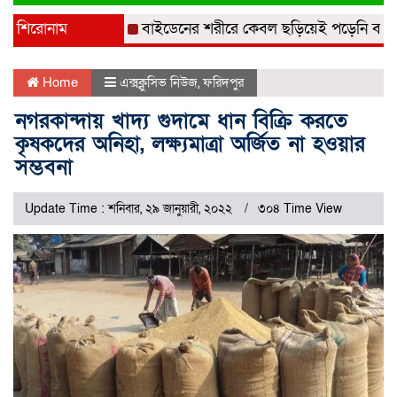
navigati
শিরোনাম
বাইডেনের শরীরে কেবল ছড়িয়েই পড়েনি বরং বিভিন্ন 
Home
এক্সক্লুসিভ নিউজ
,
ফরিদপুর
নগরকান্দায় খাদ্য গুদামে ধান বিক্রি করতে
কৃষকদের অনিহা, লক্ষ্যমাত্রা অর্জিত না হওয়ার
সম্ভবনা
Update Time : শনিবার, ২৯ জানুয়ারী, ২০২২
৩০৪ Time View