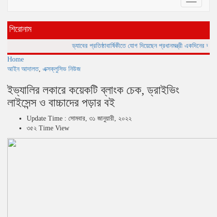
navigatio
শিরোনাম
ড্যাবের প্রতিষ্ঠাবার্ষিকীতে যোগ দিয়েছেন প্রধানমন্ত্রী
একদিনের ব্যবধানে দেশে
Home
আইন আদালত
,
এক্সক্লুসিভ নিউজ
ইভ্যালির লকারে কয়েকটি ব্লাংক চেক, ড্রাইভিং
লাইসেন্স ও বাচ্চাদের পড়ার বই
Update Time : সোমবার, ৩১ জানুয়ারী, ২০২২
৩৫২ Time View