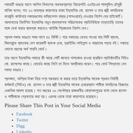
লকারটি ভাঙার আগে আপিল বিভাগের অবসরপ্রাপ্ত বিচারপতি এএইচএম শামসুদ্দিন চৌধুরী
মানিক বলেন, গত ২৩ নভেম্বর কারাগারে থাকা ইভ্যালির মো. রাসেল ও তার স্ত্রী নাসরিনকে
ধানমন্ডি কার্যালয়ে লকারগুলোর কম্বিনেশন নম্বর (পাসওয়ার্ড) দেওয়ার নির্দেশ দেয় হাইকোর্ট।
আদালতের নির্দেশিত ইভ্যালির নতুন ব্যবস্থাপনা পরিচালকের প্রতিনিধিকে তাড়াতাড়ি তাদের
সঙ্গে দেখা করার ব্যবস্থা করতেও আইজি প্রিজনকে নির্দেশ দেন।
প্রথম লকার ভাঙতে সময় লাগে ৪৫ মিনিট। পরে লকারের ভেতর পাওয়া যায় সিটি ব্যাংক,
মিডল্যান্ড ব্যাংকের বেশ কয়েকটি ব্লাংক চেক, ড্রাইভিং লাইসেন্স ও বাচ্চাদের পড়ার বই।‌ লকারে
কোনো ধরনের অর্থ পায়নি বোর্ড।
তার আগে ইভ্যালির লকারে কী আছে সেটি জানতে পাসকোড চাওয়া হয়েছিল প্রতিষ্ঠানটির সিইও
মো. রাসেলের কাছে। বোর্ডের কাছে তিনি তা দিতে অস্বীকার করেন। পরে বোর্ড সিদ্ধান্ত নেন
লকার ভাঙার।
প্রসঙ্গত, অগ্রিম টাকা নিয়ে পণ্য সরবরাহ না করার দায়ে ইভ্যালির সাবেক প্রধান নির্বাহী
কর্মকর্তা (সিইও) মো. রাসেল ও তার স্ত্রী ইভ্যালির সাবেক চেয়ারম্যান শামীমা নাসরিনের বিরুদ্ধে
একাধিক মামলা হয়েছে। গত বছরের ১৬ সেপ্টেম্বর রাজধানীর মোহাম্মদপুরের বাসা থেকে রাসেল
ও শামীমাকে গ্রেফতার করা হয়। এরপর থেকে তারা কারাগারে রয়েছেন।
Please Share This Post in Your Social Media
Facebook
Twitter
Digg
Linkedin