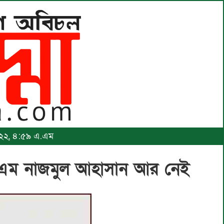
 ২০২২, ৪:৫৯ এ.এম
র এম নাজমুল আহাসান আর নেই