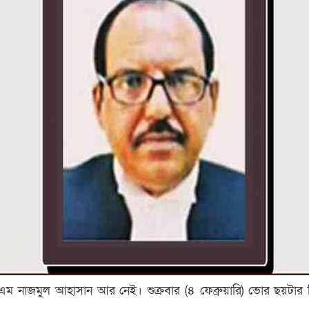
 নাজমুল আহাসান আর নেই। শুক্রবার (৪ ফেব্রুয়ারি) ভোর ছয়টার দি