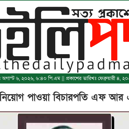
খঃ অগাস্ট ৬, ২০২৬, ৬:৪০ পি.এম || প্রকাশের তারিখঃ ফেব্রুয়ারী ৪,
াগে নিয়োগ পাওয়া বিচারপতি এফ আ