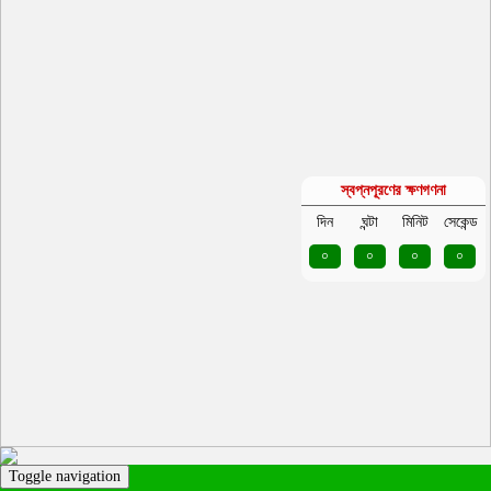
স্বপ্নপূরণের ক্ষণগণনা
দিন
ঘন্টা
মিনিট
সেকেন্ড
০
০
০
০
Toggle navigation