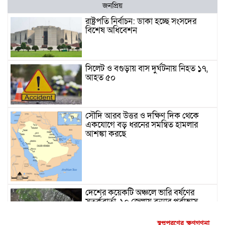
জনপ্রিয়
রাষ্ট্রপতি নির্বাচন: ডাকা হচ্ছে সংসদের
বিশেষ অধিবেশন
সিলেট ও বগুড়ায় বাস দুর্ঘটনায় নিহত ১৭,
আহত ৫০
সৌদি আরব উত্তর ও দক্ষিণ দিক থেকে
একযোগে বড় ধরনের সমন্বিত হামলার
আশঙ্কা করছে
দেশের কয়েকটি অঞ্চলে ভারি বর্ষণের
সতর্কবার্তা, ১০ জেলায় বন্যার পূর্বাভাস
স্বপ্নপূরণের ক্ষণগণনা