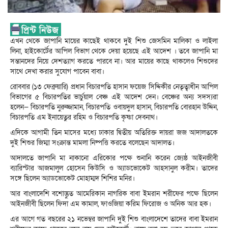
এখন থেকে জাপানি মায়ের কাছেই থাকবে দুই শিশু জেসমিন মালিকা ও লাইলা
লিনা, হাইকোর্টের আপিল বিভাগ থেকে দেয়া হয়েছে এই আদেশ । তবে জাপানি মা
সন্তানদের নিয়ে দেশত্যাগ করতে পারবে না। আর মায়ের কাছে থাকলেও শিশুদের
সাথে দেখা করার সুযোগ পাবেন বাবা।
রোববার (১৩ ফেব্রুয়ারি) প্রধান বিচারপতি হাসান ফয়েজ সিদ্দিকীর নেতৃত্বাধীন আপিল
বিভাগের ৫ বিচারপতির ভার্চুয়াল বেঞ্চ এই আদেশ দেন। বেঞ্চের অন্য সদস্যরা
হলেন— বিচারপতি নুরুজ্জামান, বিচারপতি ওবায়দুল হাসান, বিচারপতি বোরহান উদ্দিন,
বিচারপতি এম ইনায়েতুর রহিম ও বিচারপতি কৃষ্ণা দেবনাথ।
এদিকে আগামী তিন মাসের মধ্যে ঢাকার দ্বিতীয় অতিরিক্ত দায়রা জজ আদালতকে
দুই শিশুর জিম্মা সংক্রান্ত মামলা নিষ্পত্তি করতে বলেছেন আদালত।
আদালতে জাপানি মা নাকানো এরিকোর পক্ষে শুনানি করেন জ্যেষ্ঠ আইনজীবী
ব্যারিস্টার আজমালুল হোসেন কিউসি ও অ্যাডভোকেট আহসানুল করীম। তাদের
সঙ্গে ছিলেন অ্যাডভোকেট মোহাম্মদ শিশির মনির।
আর বাংলাদেশি বশোদ্ভুত আমেরিকান নাগরিক বাবা ইমরান শরীফের পক্ষে ছিলেন
আইনজীবী ছিলেন ফিদা এম কামাল, ফাওজিয়া করিম ফিরোজ ও অনিক আর হক।
এর আগে গত বছরের ২১ নভেম্বর জাপানি দুই শিশু বাংলাদেশে তাদের বাবা ইমরান