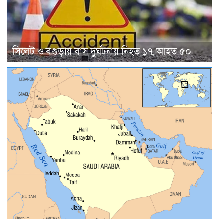
সিলেট ও বগুড়ায় বাস দুর্ঘটনায় নিহত ১৭, আহত ৫০