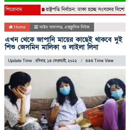
navigati
শিরোনাম
রাষ্ট্রপতি নির্বাচন: ডাকা হচ্ছে সংসদের বিশেষ অধি
Home
আইন আদালত
,
এক্সক্লুসিভ নিউজ
এখন থেকে জাপানি মায়ের কাছেই থাকবে দুই
শিশু জেসমিন মালিকা ও লাইলা লিনা
Update Time : রবিবার, ১৩ ফেব্রুয়ারী, ২০২২
৩৩৩ Time View