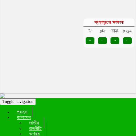
স্বপ্নপূরণের ক্ষণগণনা
দিন
ঘন্টা
মিনিট
সেকেন্ড
০
০
০
০
Toggle navigation
প্রচ্ছদ
বাংলাদেশ
জাতীয়
রাজনীতি
অপরাধ