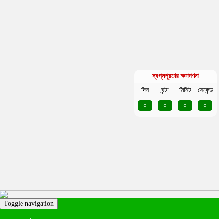
স্বপ্নপূরণের ক্ষণগণনা
দিন
ঘন্টা
মিনিট
সেকেন্ড
০
০
০
০
Toggle navigation