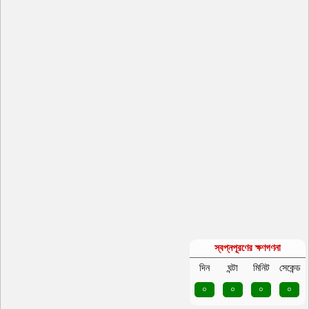
স্বপ্নপূরণের ক্ষণগণনা
দিন
ঘন্টা
মিনিট
সেকেন্ড
০
০
০
০