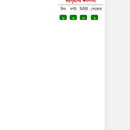
স্বপ্নপূরণের ক্ষণগণনা
সিলেট ও বগুড়ায় বাস দুর্ঘটনায় নিহত
দিন
ঘন্টা
মিনিট
সেকেন্ড
১৭, আহত ৫০
০
০
০
০
সৌদি আরব উত্তর ও দক্ষিণ দিক
থেকে একযোগে বড় ধরনের সমন্বিত
হামলার আশঙ্কা করছে
দেশের কয়েকটি অঞ্চলে ভারি বর্ষণের
সতর্কবার্তা, ১০ জেলায় বন্যার
পূর্বাভাস
থাইল্যান্ডের স্কুলে ১৪ বছরের
শিক্ষার্থীর গুলিতে নিহত অন্তত ৬,
আহত ১৫ জন
শেখ হাসিনার অনুষ্ঠানের আয়োজনে
ভারত সরকারের কোনো ভূমিকা ছিল