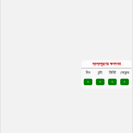
স্বপ্নপূরণের ক্ষণগণনা
দিন
ঘন্টা
মিনিট
সেকেন্ড
০
০
০
০