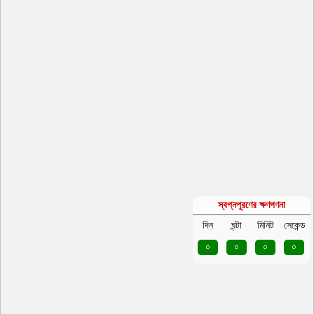
স্বপ্নপূরণের ক্ষণগণনা
দিন
ঘন্টা
মিনিট
সেকেন্ড
০
০
০
০