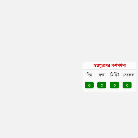
স্বপ্নপূরণের ক্ষণগণনা
দিন
ঘন্টা
মিনিট
সেকেন্ড
০
০
০
০