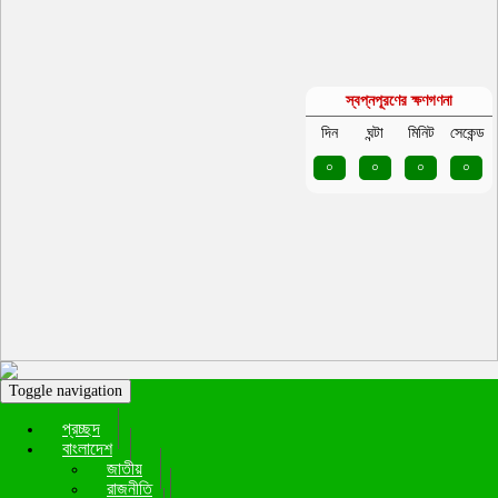
স্বপ্নপূরণের ক্ষণগণনা
দিন
ঘন্টা
মিনিট
সেকেন্ড
০
০
০
০
Toggle navigation
প্রচ্ছদ
বাংলাদেশ
জাতীয়
রাজনীতি