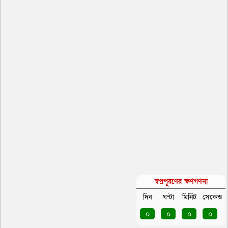
স্বপ্নপূরণের ক্ষণগণনা
দিন
ঘন্টা
মিনিট
সেকেন্ড
০
০
০
০