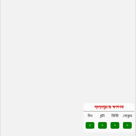
স্বপ্নপূরণের ক্ষণগণনা
দিন
ঘন্টা
মিনিট
সেকেন্ড
০
০
০
০