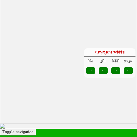
স্বপ্নপূরণের ক্ষণগণনা
দিন
ঘন্টা
মিনিট
সেকেন্ড
০
০
০
০
Toggle navigation