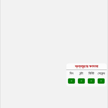
স্বপ্নপূরণের ক্ষণগণনা
দিন
ঘন্টা
মিনিট
সেকেন্ড
০
০
০
০