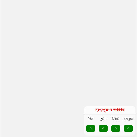
স্বপ্নপূরণের ক্ষণগণনা
দিন
ঘন্টা
মিনিট
সেকেন্ড
০
০
০
০