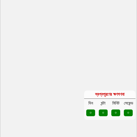
স্বপ্নপূরণের ক্ষণগণনা
দিন
ঘন্টা
মিনিট
সেকেন্ড
০
০
০
০