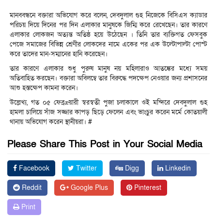
মানববন্ধনে বক্তারা অভিযোগ করে বলেন, দেবদুলাল গুহ নিজেকে বিসিএস ক্যাডার
পরিচয় দিয়ে দিনের পর দিন এলাকার মানুষকে জিম্মি করে রেখেছেন। তার কারণে
এলাকার লোকজন অত্যন্ত অতিষ্ঠ হয়ে উঠেছেন । তিনি তার ব্যক্তিগত ফেসবুক
পেজে সমাজের বিভিন্ন শ্রেণীর লোকদের নামে একের পর এক উল্টোপাল্টা পোস্ট
করে তাদের মান-সম্মানের হানি করেছেন।
তার কারণে এলাকার শুধু পুরুষ মানুষ নয় মহিলারাও আতঙ্কের মধ্যে সময়
অতিবাহিত করছেন। বক্তারা অবিলম্বে তার বিরুদ্ধে পদক্ষেপ নেওয়ার জন্য প্রশাসনের
আশু হস্তক্ষেপ কামনা করেন।
উল্লেখ্য, গত ০৫ ফেব্রæয়ারী স্বরস্বতী পুজা চলাকালে ওই মন্দিরে দেবদুলাল গুহ
হামলা চালিয়ে সাঁজ সজ্জার কাপড় ছিড়ে ফেলেন এবং ভাংচুর করেন মর্মে কোতয়ালী
থানায় অভিযোগ করেন স্থানীয়রা। #
Please Share This Post in Your Social Media
Facebook
Twitter
Digg
Linkedin
Reddit
Google Plus
Pinterest
Print