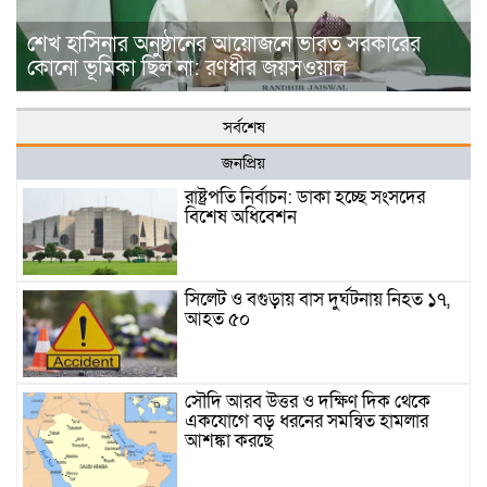
শেখ হাসিনার অনুষ্ঠানের আয়োজনে ভারত সরকারের
কোনো ভূমিকা ছিল না: রণধীর জয়সওয়াল
সর্বশেষ
জনপ্রিয়
রাষ্ট্রপতি নির্বাচন: ডাকা হচ্ছে সংসদের
বিশেষ অধিবেশন
সিলেট ও বগুড়ায় বাস দুর্ঘটনায় নিহত ১৭,
আহত ৫০
সৌদি আরব উত্তর ও দক্ষিণ দিক থেকে
একযোগে বড় ধরনের সমন্বিত হামলার
আশঙ্কা করছে