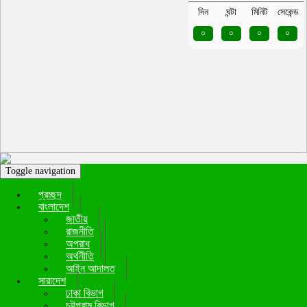
দিন
ঘন্টা
মিনিট
সেকেন্ড
০
০
০
০
Toggle navigation
প্রচ্ছদ
বাংলাদেশ
জাতীয়
রাজনীতি
অপরাধ
অর্থনীতি
আইন আদালত
সারাদেশ
ঢাকা বিভাগ
চট্টগ্রাম বিভাগ