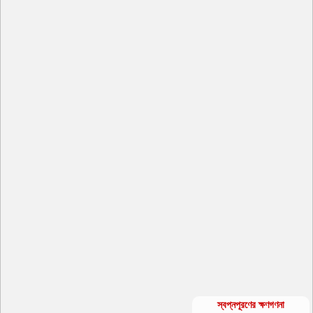
স্বপ্নপূরণের ক্ষণগণনা