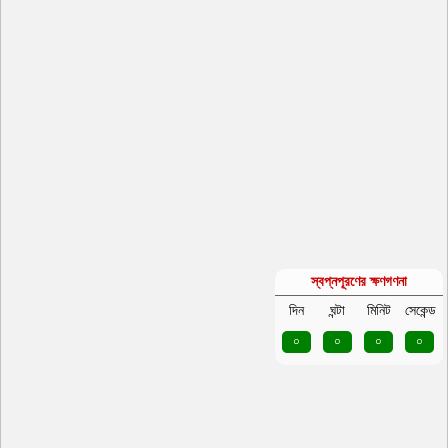
স্বপ্নপূরণের ক্ষণগণনা
দিন
ঘন্টা
মিনিট
সেকেন্ড
০
০
০
০