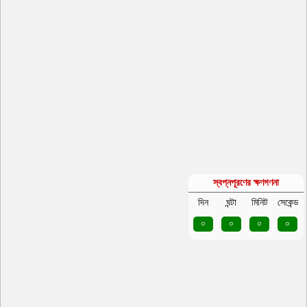
স্বপ্নপূরণের ক্ষণগণনা
দিন
ঘন্টা
মিনিট
সেকেন্ড
০
০
০
০