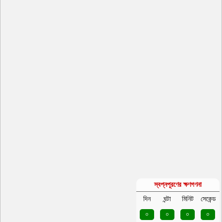
স্বপ্নপূরণের ক্ষণগণনা
দিন
ঘন্টা
মিনিট
সেকেন্ড
০
০
০
০