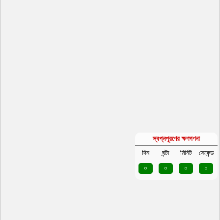
স্বপ্নপূরণের ক্ষণগণনা
দিন
ঘন্টা
মিনিট
সেকেন্ড
০
০
০
০