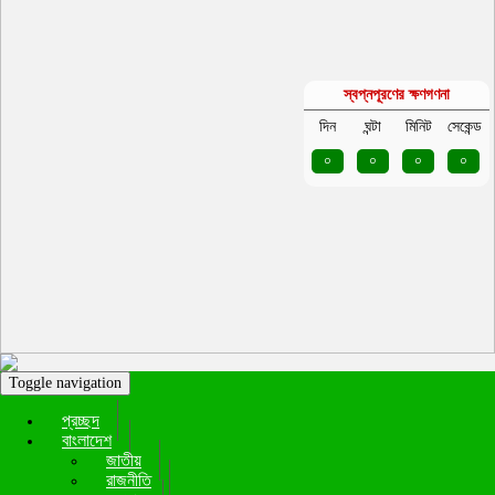
স্বপ্নপূরণের ক্ষণগণনা
দিন
ঘন্টা
মিনিট
সেকেন্ড
০
০
০
০
Toggle navigation
প্রচ্ছদ
বাংলাদেশ
জাতীয়
রাজনীতি