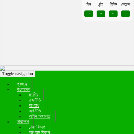
দিন
ঘন্টা
মিনিট
সেকেন্ড
০
০
০
০
Toggle navigation
প্রচ্ছদ
বাংলাদেশ
জাতীয়
রাজনীতি
অপরাধ
অর্থনীতি
আইন আদালত
সারাদেশ
ঢাকা বিভাগ
চট্টগ্রাম বিভাগ