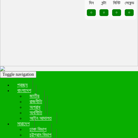
দিন
ঘন্টা
মিনিট
সেকেন্ড
০
০
০
০
Toggle navigation
প্রচ্ছদ
বাংলাদেশ
জাতীয়
রাজনীতি
অপরাধ
অর্থনীতি
আইন আদালত
সারাদেশ
ঢাকা বিভাগ
চট্টগ্রাম বিভাগ