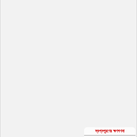
স্বপ্নপূরণের ক্ষণগণনা