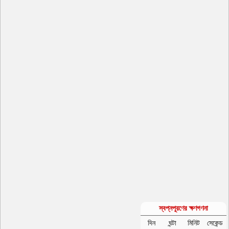
স্বপ্নপূরণের ক্ষণগণনা
দিন
ঘন্টা
মিনিট
সেকেন্ড