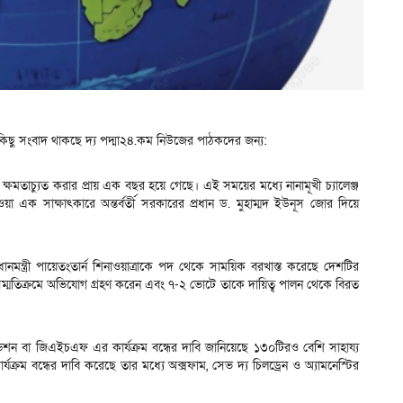
পূর্ণ কিছু সংবাদ থাকছে দ্য পদ্মা২৪.কম নিউজের পাঠকদের জন্য:
ক্ষমতাচ্যুত করার প্রায় এক বছর হয়ে গেছে। এই সময়ের মধ্যে নানামূখী চ্যালেঞ্জ
ওয়া এক সাক্ষাৎকারে অন্তর্বর্তী সরকারের প্রধান ড. মুহাম্মদ ইউনূস জোর দিয়ে
ধানমন্ত্রী পায়েতংতার্ন শিনাওয়াত্রাকে পদ থেকে সাময়িক বরখাস্ত করেছে দেশটির
সম্মতিক্রমে অভিযোগ গ্রহণ করেন এবং ৭-২ ভোটে তাকে দায়িত্ব পালন থেকে বিরত
াউন্ডেশন বা জিএইচএফ এর কার্যক্রম বন্ধের দাবি জানিয়েছে ১৩০টিরও বেশি সাহায্য
যক্রম বন্ধের দাবি করেছে তার মধ্যে অক্সফাম, সেভ দ্য চিলড্রেন ও অ্যামনেস্টির