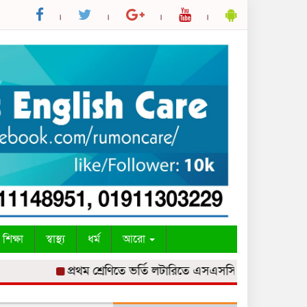
শিক্ষা
স্বাস্থ্য
ধর্ম
আরো
প্রথম শ্রেণিতে ভর্তি লটারিতে এসএসসির ফল ১০ আগস্ট
প্র