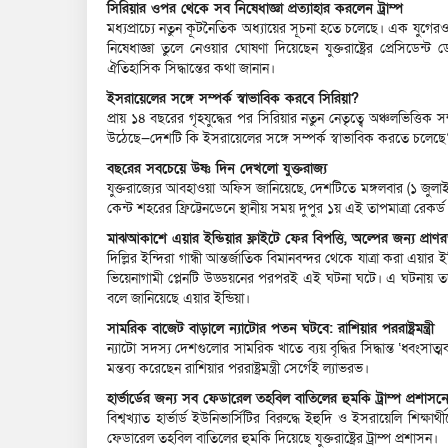
সিরিয়ার ওপর থেকে সব নিষেধাজ্ঞা প্রত্যাহার করলেন ট্রাম্প
মধ্যপ্রাচ্যে নতুন কূটনৈতিক অধ্যায়ের সূচনা হতে চলেছে। এক যুগ
নিষেধাজ্ঞা তুলে নেওয়ার ঘোষণা দিয়েছেন যুক্তরাষ্ট্রের প্রেসিডেন্
ঐতিহাসিক সিদ্ধান্তের কথা জানান।
ইসরায়েলের সঙ্গে সম্পর্ক স্বাভাবিক করবে সিরিয়া?
প্রায় ১৪ বছরের গৃহযুদ্ধের পর সিরিয়ার নতুন নেতৃত্বে অঞ্চলভিত্তিক স
উঠেছে—দেশটি কি ইসরায়েলের সঙ্গে সম্পর্ক স্বাভাবিক করতে চলেছ
বছরের সবচেয়ে উষ্ণ দিন দেখলো যুক্তরাজ্য
যুক্তরাজ্যের আবহাওয়া অফিস জানিয়েছে, দেশটিতে মঙ্গলবার (১ জুলাই
কেন্ট শহরের ফ্রিট্টেনডেনে স্থানীয় সময় দুপুর ১য় এই তাপমাত্রা রেকর্
মাঝআকাশে এয়ার ইন্ডিয়ার ফ্লাইটে ফের বিপত্তি, অল্পের জন্য প্রাণরক
দিল্লির ইন্দিরা গান্ধী আন্তর্জাতিক বিমানবন্দর থেকে যাত্রা করা এ
ভিয়েনাগামী প্লেনটি উড্ডয়নের পরপরই এই ঘটনা ঘটে। এ ঘটনায় তদ
বলে জানিয়েছে এয়ার ইন্ডিয়া।
সামরিক বাজেট বাড়ালে ন্যাটোর পতন ঘটবে: রাশিয়ার পররাষ্ট্রমন্ত্রী
ন্যাটো সদস্য দেশগুলোর সামরিক খাতে ব্যয় বৃদ্ধির সিদ্ধান্ত ‘ধ্
মন্তব্য করেছেন রাশিয়ার পররাষ্ট্রমন্ত্রী সের্গেই ল্যাভরভ।
হার্ভার্ডের জন্য সব ফেডারেল তহবিল বাতিলের হুমকি ট্রাম্প প্রশাসন
বিশ্বখ্যাত হার্ভার্ড ইউনিভার্সিটির বিরুদ্ধে ইহুদি ও ইসরায়েলি শি
ফেডারেল তহবিল বাতিলের হুমকি দিয়েছে যুক্তরাষ্ট্রের ট্রাম্প প্রশাসন।