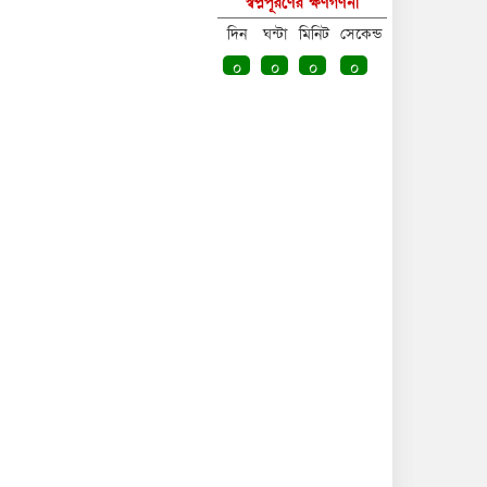
স্বপ্নপূরণের ক্ষণগণনা
দিন
ঘন্টা
মিনিট
সেকেন্ড
০
০
০
০