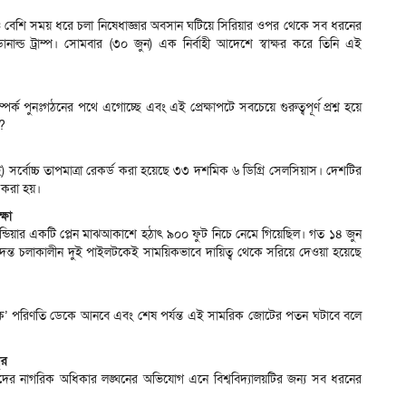
েরও বেশি সময় ধরে চলা নিষেধাজ্ঞার অবসান ঘটিয়ে সিরিয়ার ওপর থেকে সব ধরনের
ট ডোনাল্ড ট্রাম্প। সোমবার (৩০ জুন) এক নির্বাহী আদেশে স্বাক্ষর করে তিনি এই
ম্পর্ক পুনঃগঠনের পথে এগোচ্ছে এবং এই প্রেক্ষাপটে সবচেয়ে গুরুত্বপূর্ণ প্রশ্ন হয়ে
ে?
) সর্বোচ্চ তাপমাত্রা রেকর্ড করা হয়েছে ৩৩ দশমিক ৬ ডিগ্রি সেলসিয়াস। দেশটির
ড করা হয়।
্ষা
য়ার ইন্ডিয়ার একটি প্লেন মাঝআকাশে হঠাৎ ৯০০ ফুট নিচে নেমে গিয়েছিল। গত ১৪ জুন
ন্ত চলাকালীন দুই পাইলটকেই সাময়িকভাবে দায়িত্ব থেকে সরিয়ে দেওয়া হয়েছে
বংসাত্মক’ পরিণতি ডেকে আনবে এবং শেষ পর্যন্ত এই সামরিক জোটের পতন ঘটাবে বলে
ের
ক্ষার্থীদের নাগরিক অধিকার লঙ্ঘনের অভিযোগ এনে বিশ্ববিদ্যালয়টির জন্য সব ধরনের