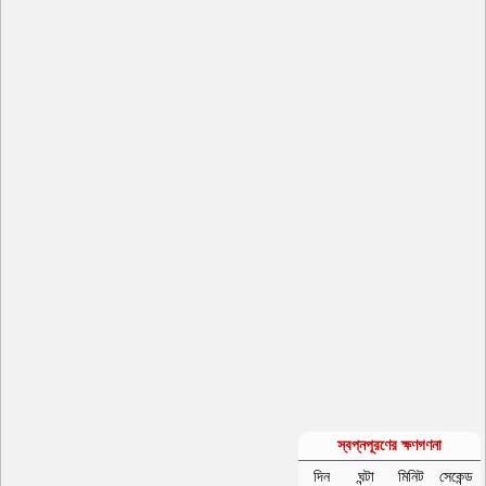
স্বপ্নপূরণের ক্ষণগণনা
দিন
ঘন্টা
মিনিট
সেকেন্ড