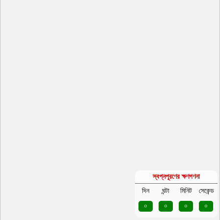
স্বপ্নপূরণের ক্ষণগণনা
দিন
ঘন্টা
মিনিট
সেকেন্ড
০
০
০
০