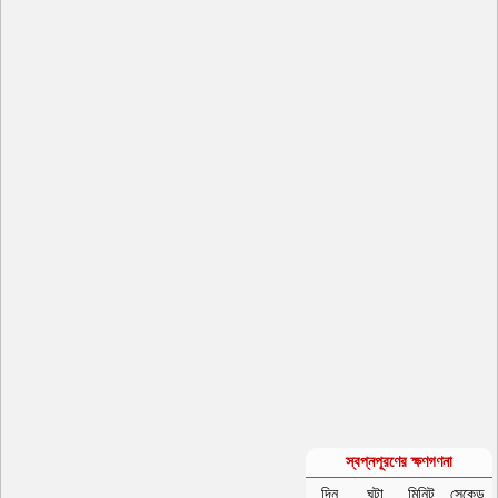
স্বপ্নপূরণের ক্ষণগণনা
দিন
ঘন্টা
মিনিট
সেকেন্ড