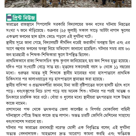
ভারতের রাজস্থানে পিপলোদি সরকারি বিদ্যালয়ের ভবন ধসের ঘটনায় নিহতের
সংখ্যা ৭ জনে দাঁড়িয়েছে। শুক্রবার (২৫ জুলাই) সকাল সাড়ে আটটা নাগাদ স্কুলের
একতলা ভবনের ছাদ হঠাৎ ভেঙে পড়লে এই দুর্ঘটনা ঘটে।
স্থানীয় সূত্রে জানা গেছে, বিদ্যালয়টি দীর্ঘদিন ধরেই জরাজীর্ণ অবস্থায় ছিল এবং এর
আগে বহুবার ভবনের অবস্থা নিয়ে অভিযোগ জানানো হয়েছিল। ঘটনার সময় প্রায় ৬০
জন ছাত্রছাত্রী ও শিক্ষক-শিক্ষিকারা স্কুলে উপস্থিত ছিলেন।
প্রাথমিকভাবে রাজ্য শিক্ষাসচিব কৃষ্ণ কুণাল জানিয়েছেন, ছয় জন শিশুর মৃত্যু হয়েছে।
যদিও পরে সংখ্যাটি বেড়ে সাত হয়। মৃতদের সকলেরই বয়স ৮ থেকে ১১ বছরের
মধ্যে। গুরুতর আহত দুই শিশুকে স্থানীয় মানোহর থানা হাসপাতালে প্রাথমিক
চিকিৎসার পর ঝালাওয়াড়ের বড় হাসপাতালে স্থানান্তর করা হয়েছে।
স্থানীয় বাসিন্দা ও প্রত্যক্ষদর্শীরা জানান, টানা ভারী বৃষ্টিপাতের ফলে ছাদটি হঠাৎ ধসে
পড়ে। ধ্বংসস্তূপের নিচে চাপা পড়ে যায় অনেক শিশু। ঘটনার পর পরই আতঙ্ক ও
চিৎকারে চারদিক ভরে ওঠে। ধোঁয়া ও ধুলোর মধ্যে স্থানীয়রা তৎপরতার সঙ্গে উদ্ধার
কাজে নামেন।
প্রশাসনের পক্ষ থেকে তৎক্ষণাত জেলা কালেক্টর ও বিপর্যয় মোকাবিলা বাহিনী
ঘটনাস্থলে পৌঁছে উদ্ধার কাজে হাত লাগান। অন্তত চারটি জেসিবি মেশিনের সাহায্যে
ধ্বংসাবশেষ সরানো হয়।
ঘটনার পর ভারতের প্রধানমন্ত্রী নরেন্দ্র মোদী এক বিবৃতিতে বলেন, এই দুর্ঘটনা
অত্যন্ত বেদনাদায়ক। আহতদের দ্রুত আরোগ্য কামনা করছি এবং ক্ষতিগ্রস্ত