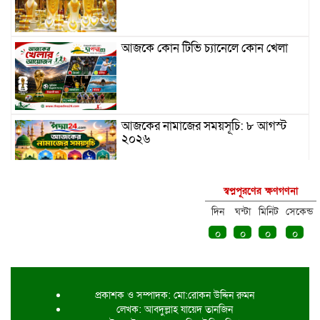
আজকে কোন টিভি চ্যানেলে কোন খেলা
আজকের নামাজের সময়সূচি: ৮ আগস্ট
২০২৬
স্বপ্নপূরণের ক্ষণগণনা
রাষ্ট্রপতি নির্বাচন: ডাকা হচ্ছে সংসদের
বিশেষ অধিবেশন
দিন
ঘন্টা
মিনিট
সেকেন্ড
০
০
০
০
সিলেট ও বগুড়ায় বাস দুর্ঘটনায় নিহত ১৭,
আহত ৫০
প্রকাশক ও সম্পাদক: মো:রোকন উদ্দিন রুমন
লেখক: আবদুল্লাহ যায়েদ তানজিন