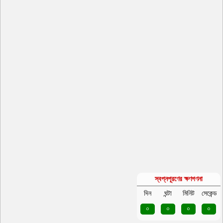
স্বপ্নপূরণের ক্ষণগণনা
দিন
ঘন্টা
মিনিট
সেকেন্ড
০
০
০
০