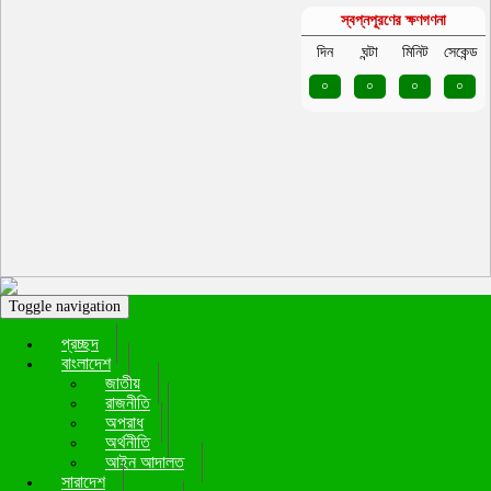
স্বপ্নপূরণের ক্ষণগণনা
দিন
ঘন্টা
মিনিট
সেকেন্ড
০
০
০
০
Toggle navigation
প্রচ্ছদ
বাংলাদেশ
জাতীয়
রাজনীতি
অপরাধ
অর্থনীতি
আইন আদালত
সারাদেশ