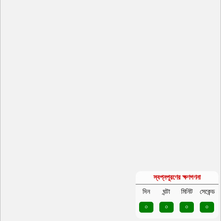
স্বপ্নপূরণের ক্ষণগণনা
দিন
ঘন্টা
মিনিট
সেকেন্ড
০
০
০
০