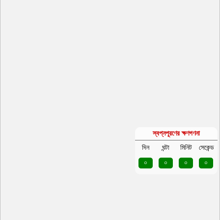
স্বপ্নপূরণের ক্ষণগণনা
দিন
ঘন্টা
মিনিট
সেকেন্ড
০
০
০
০