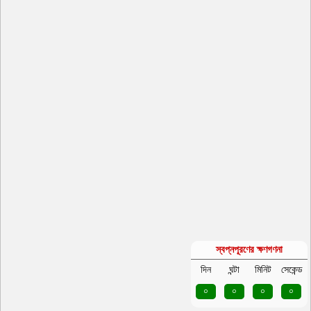
স্বপ্নপূরণের ক্ষণগণনা
দিন
ঘন্টা
মিনিট
সেকেন্ড
০
০
০
০