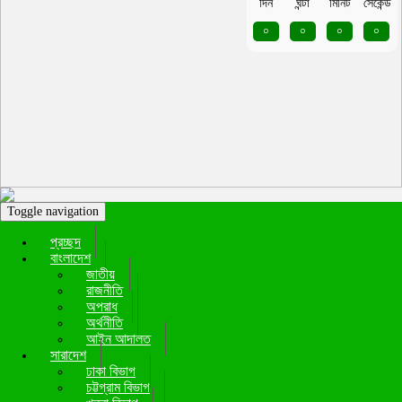
দিন
ঘন্টা
মিনিট
সেকেন্ড
০
০
০
০
Toggle navigation
প্রচ্ছদ
বাংলাদেশ
জাতীয়
রাজনীতি
অপরাধ
অর্থনীতি
আইন আদালত
সারাদেশ
ঢাকা বিভাগ
চট্টগ্রাম বিভাগ