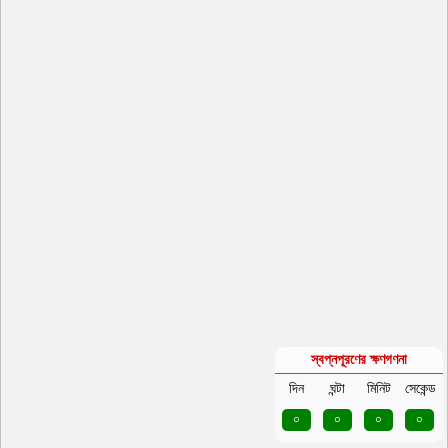
স্বপ্নপূরণের ক্ষণগণনা
দিন
ঘন্টা
মিনিট
সেকেন্ড
০
০
০
০