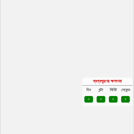
স্বপ্নপূরণের ক্ষণগণনা
দিন
ঘন্টা
মিনিট
সেকেন্ড
০
০
০
০