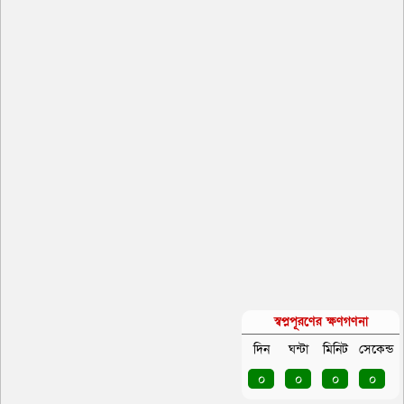
স্বপ্নপূরণের ক্ষণগণনা
দিন
ঘন্টা
মিনিট
সেকেন্ড
০
০
০
০