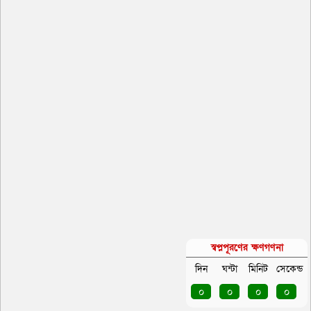
স্বপ্নপূরণের ক্ষণগণনা
দিন
ঘন্টা
মিনিট
সেকেন্ড
০
০
০
০