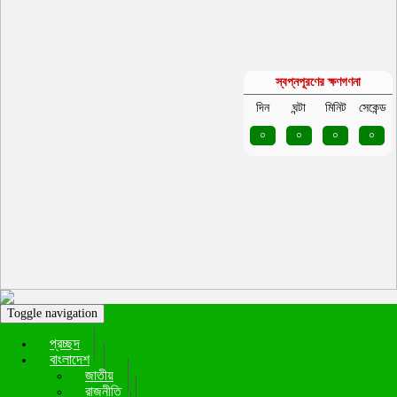
স্বপ্নপূরণের ক্ষণগণনা
দিন
ঘন্টা
মিনিট
সেকেন্ড
০
০
০
০
Toggle navigation
প্রচ্ছদ
বাংলাদেশ
জাতীয়
রাজনীতি