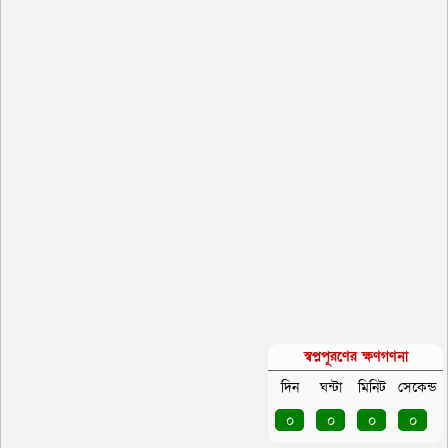
স্বপ্নপূরণের ক্ষণগণনা
দিন
ঘন্টা
মিনিট
সেকেন্ড
০
০
০
০