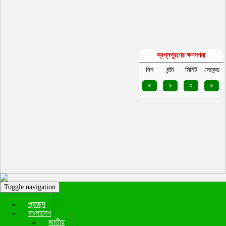
স্বপ্নপূরণের ক্ষণগণনা
দিন
ঘন্টা
মিনিট
সেকেন্ড
০
০
০
০
Toggle navigation
প্রচ্ছদ
বাংলাদেশ
জাতীয়