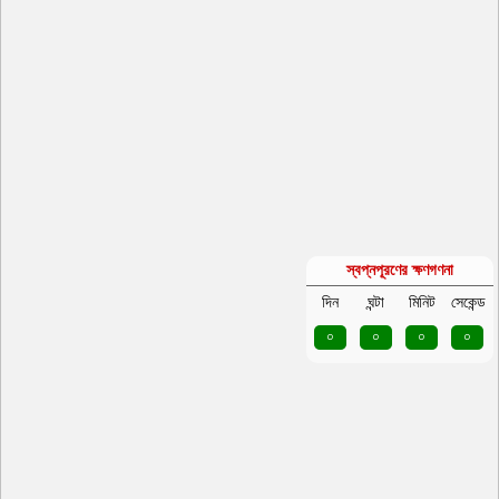
স্বপ্নপূরণের ক্ষণগণনা
দিন
ঘন্টা
মিনিট
সেকেন্ড
০
০
০
০