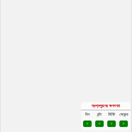
স্বপ্নপূরণের ক্ষণগণনা
দিন
ঘন্টা
মিনিট
সেকেন্ড
০
০
০
০